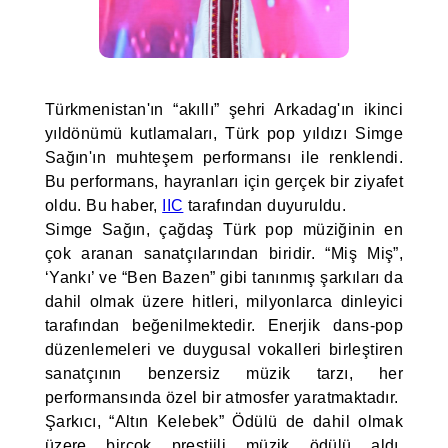
Türkmenistan'ın “akıllı” şehri Arkadag'ın ikinci
yıldönümü kutlamaları, Türk pop yıldızı Simge
Sağın'ın muhteşem performansı ile renklendi.
Bu performans, hayranları için gerçek bir ziyafet
oldu. Bu haber,
IIC
tarafından duyuruldu.
Simge Sağın, çağdaş Türk pop müziğinin en
çok aranan sanatçılarından biridir. “Miş Miş”,
‘Yankı’ ve “Ben Bazen” gibi tanınmış şarkıları da
dahil olmak üzere hitleri, milyonlarca dinleyici
tarafından beğenilmektedir. Enerjik dans-pop
düzenlemeleri ve duygusal vokalleri birleştiren
sanatçının benzersiz müzik tarzı, her
performansında özel bir atmosfer yaratmaktadır.
Şarkıcı, “Altın Kelebek” Ödülü de dahil olmak
üzere birçok prestijli müzik ödülü aldı.