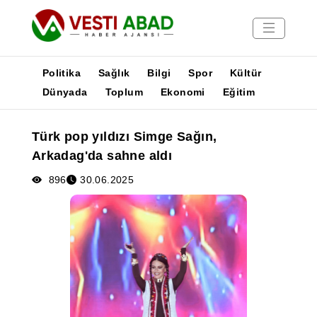
Politika
Sağlık
Bilgi
Spor
Kültür
Dünyada
Toplum
Ekonomi
Eğitim
Haberler
Türk pop yıldızı Simge Sağın,
Yayınlar
Arkadag'da sahne aldı
Medya
Poster
896
30.06.2025