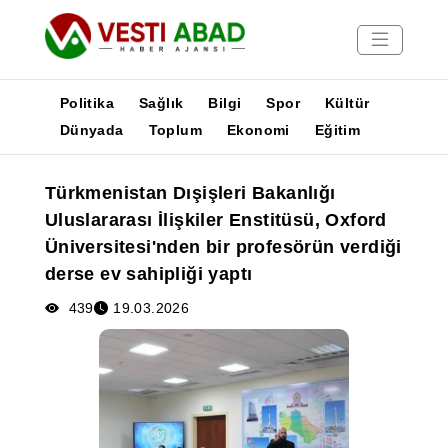
Politika
Sağlık
Bilgi
Spor
Kültür
Dünyada
Toplum
Ekonomi
Eğitim
Haberler
Türkmenistan Dışişleri Bakanlığı
Yayınlar
Uluslararası İlişkiler Enstitüsü, Oxford
Medya
Üniversitesi'nden bir profesörün verdiği
Poster
derse ev sahipliği yaptı
439
19.03.2026