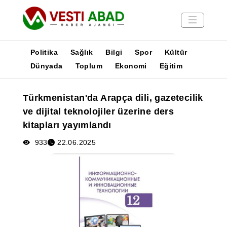
Politika
Sağlık
Bilgi
Spor
Kültür
Dünyada
Toplum
Ekonomi
Eğitim
Haberler
Türkmenistan'da Arapça dili, gazetecilik
Yayınlar
ve dijital teknolojiler üzerine ders
Medya
kitapları yayımlandı
Poster
933
22.06.2025