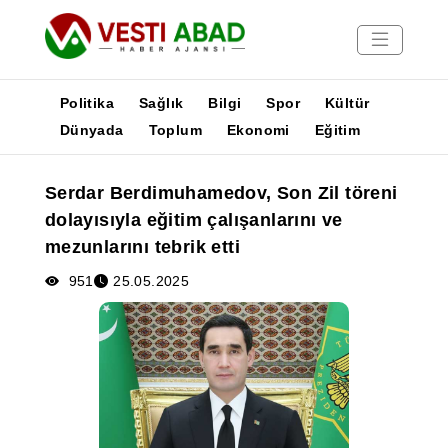
Politika
Sağlık
Bilgi
Spor
Kültür
Dünyada
Toplum
Ekonomi
Eğitim
Haberler
Serdar Berdimuhamedov, Son Zil töreni
Yayınlar
dolayısıyla eğitim çalışanlarını ve
Medya
mezunlarını tebrik etti
Poster
951
25.05.2025