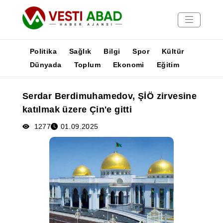
Politika
Sağlık
Bilgi
Spor
Kültür
Dünyada
Toplum
Ekonomi
Eğitim
Haberler
Serdar Berdimuhamedov, ŞİÖ zirvesine
Yayınlar
katılmak üzere Çin'e gitti
Medya
Poster
1277
01.09.2025