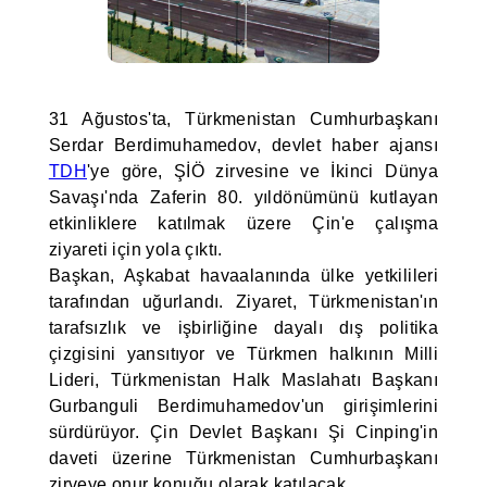
31 Ağustos'ta, Türkmenistan Cumhurbaşkanı
Serdar Berdimuhamedov, devlet haber ajansı
TDH
'ye göre, ŞİÖ zirvesine ve İkinci Dünya
Savaşı'nda Zaferin 80. yıldönümünü kutlayan
etkinliklere katılmak üzere Çin'e çalışma
ziyareti için yola çıktı.
Başkan, Aşkabat havaalanında ülke yetkilileri
tarafından uğurlandı. Ziyaret, Türkmenistan'ın
tarafsızlık ve işbirliğine dayalı dış politika
çizgisini yansıtıyor ve Türkmen halkının Milli
Lideri, Türkmenistan Halk Maslahatı Başkanı
Gurbanguli Berdimuhamedov'un girişimlerini
sürdürüyor. Çin Devlet Başkanı Şi Cinping'in
daveti üzerine Türkmenistan Cumhurbaşkanı
zirveye onur konuğu olarak katılacak.