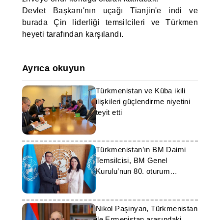
Devlet Başkanı'nın uçağı Tianjin'e indi ve
burada Çin liderliği temsilcileri ve Türkmen
heyeti tarafından karşılandı.
Ayrıca okuyun
Türkmenistan ve Küba ikili
ilişkileri güçlendirme niyetini
teyit etti
Türkmenistan’ın BM Daimi
Temsilcisi, BM Genel
Kurulu’nun 80. oturum
Başkanı ile görüştü
Nikol Paşinyan, Türkmenistan
ile Ermenistan arasındaki