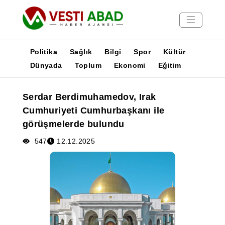
Politika
Sağlık
Bilgi
Spor
Kültür
Dünyada
Toplum
Ekonomi
Eğitim
Haberler
Serdar Berdimuhamedov, Irak
Yayınlar
Cumhuriyeti Cumhurbaşkanı ile
Medya
görüşmelerde bulundu
Poster
547
12.12.2025