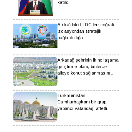
katıldı
Afrika'daki LLDC'ler: coğrafi
izolasyondan stratejik
bağlantılılığa
Arkadağ şehrinin ikinci aşama
geliştirme planı, binlerce
aileye konut sağlanmasını
öngörüyor
Türkmenistan
Cumhurbaşkanı bir grup
yabancı vatandaşı affetti