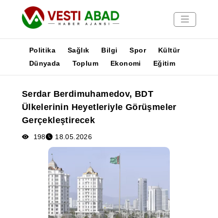
Politika
Sağlık
Bilgi
Spor
Kültür
Dünyada
Toplum
Ekonomi
Eğitim
Haberler
Serdar Berdimuhamedov, BDT
Yayınlar
Ülkelerinin Heyetleriyle Görüşmeler
Medya
Gerçekleştirecek
Poster
198
18.05.2026