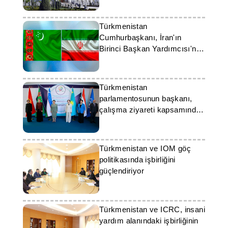
Türkmenistan
Cumhurbaşkanı, İran'ın
Birinci Başkan Yardımcısı'nı
kabul etti
Türkmenistan
parlamentosunun başkanı,
çalışma ziyareti kapsamında
Özbekistan’da bulunuyor
Türkmenistan ve IOM göç
politikasında işbirliğini
güçlendiriyor
Türkmenistan ve ICRC, insani
yardım alanındaki işbirliğinin