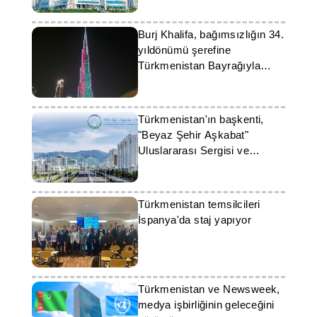
Burj Khalifa, bağımsızlığın 34.
yıldönümü şerefine
Türkmenistan Bayrağıyla
aydınlandı
Türkmenistan'ın başkenti,
"Beyaz Şehir Aşkabat"
Uluslararası Sergisi ve
Konferansı'na ev sahipliği
yapacak
Türkmenistan temsilcileri
İspanya'da staj yapıyor
Türkmenistan ve Newsweek,
medya işbirliğinin geleceğini