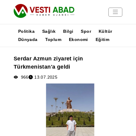
Politika
Sağlık
Bilgi
Spor
Kültür
Dünyada
Toplum
Ekonomi
Eğitim
Haberler
Serdar Azmun ziyaret için
Yayınlar
Türkmenistan'a geldi
Medya
Poster
966
13.07.2025