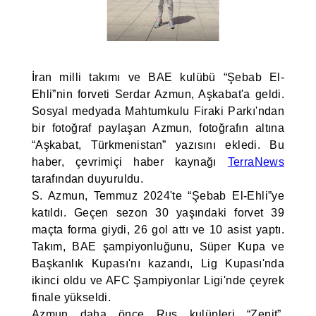
İran milli takımı ve BAE kulübü “Şebab El-
Ehli”nin forveti Serdar Azmun, Aşkabat'a geldi.
Sosyal medyada Mahtumkulu Firaki Parkı'ndan
bir fotoğraf paylaşan Azmun, fotoğrafın altına
“Aşkabat, Türkmenistan” yazısını ekledi. Bu
haber, çevrimiçi haber kaynağı
TerraNews
tarafından duyuruldu.
S. Azmun, Temmuz 2024'te “Şebab El-Ehli”ye
katıldı. Geçen sezon 30 yaşındaki forvet 39
maçta forma giydi, 26 gol attı ve 10 asist yaptı.
Takım, BAE şampiyonluğunu, Süper Kupa ve
Başkanlık Kupası'nı kazandı, Lig Kupası'nda
ikinci oldu ve AFC Şampiyonlar Ligi'nde çeyrek
finale yükseldi.
Azmun daha önce Rus kulüpleri “Zenit”,