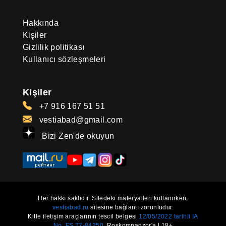
Hakkında
Kişiler
Gizlilik politikası
Kullanıcı sözleşmeleri
Kişiler
+7 916 167 51 51
vestiabad@gmail.com
Bizi Zen'de okuyun
Her hakkı saklıdır. Sitedeki materyalleri kullanırken,
vestiabad.ru
sitesine bağlantı zorunludur.
Kitle iletişim araçlarının tescil belgesi
12/05/2022 tarihli IA
No. FS 77-84250.
Roskomnadzor'a | 18+