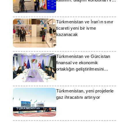
enerji işbirliği
Türkmenistan ve İran'ın sınır
ticareti yeni bir ivme
kazanacak
Türkmenistan ve Gürcistan
finansal ve ekonomik
ortaklığın geliştirilmesini
görüştü
Türkmenistan, yeni projelerle
gaz ihracatını artırıyor