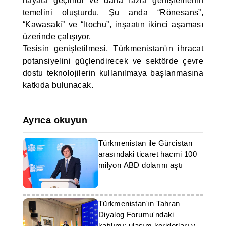
hayata geçirildi ve daha fazla genişlemenin
temelini oluşturdu. Şu anda “Rönesans”,
“Kawasaki” ve “Itochu”, inşaatın ikinci aşaması
üzerinde çalışıyor.
Tesisin genişletilmesi, Türkmenistan'ın ihracat
potansiyelini güçlendirecek ve sektörde çevre
dostu teknolojilerin kullanılmaya başlanmasına
katkıda bulunacak.
Ayrıca okuyun
Türkmenistan ile Gürcistan
arasındaki ticaret hacmi 100
milyon ABD dolarını aştı
Türkmenistan'ın Tahran
Diyalog Forumu'ndaki
katılımı: ulaşım koridorları ve