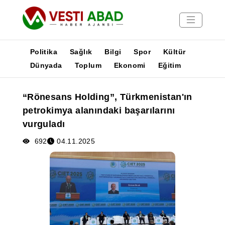
Politika
Sağlık
Bilgi
Spor
Kültür
Dünyada
Toplum
Ekonomi
Eğitim
Haberler
“Rönesans Holding”, Türkmenistan'ın
Yayınlar
petrokimya alanındaki başarılarını
Medya
vurguladı
Poster
692
04.11.2025