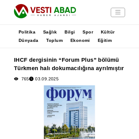
Politika
Sağlık
Bilgi
Spor
Kültür
Dünyada
Toplum
Ekonomi
Eğitim
Haberler
IHCF dergisinin “Forum Plus” bölümü
Yayınlar
Türkmen halı dokumacılığına ayrılmıştır
Medya
Poster
765
03.09.2025