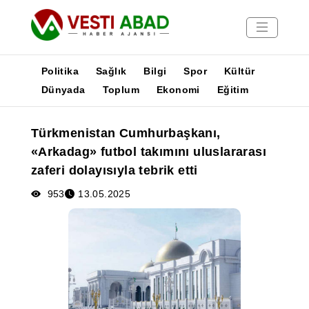
Politika
Sağlık
Bilgi
Spor
Kültür
Dünyada
Toplum
Ekonomi
Eğitim
Haberler
Türkmenistan Cumhurbaşkanı,
Yayınlar
«Arkadag» futbol takımını uluslararası
Medya
zaferi dolayısıyla tebrik etti
Poster
953
13.05.2025