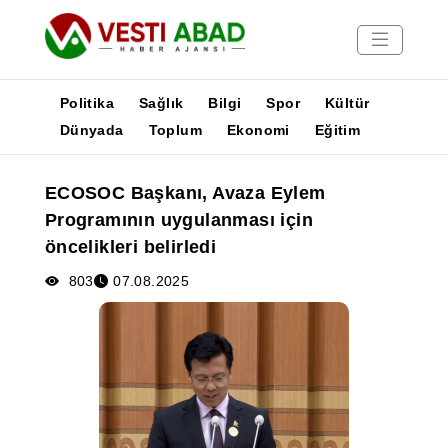
Politika
Sağlık
Bilgi
Spor
Kültür
Dünyada
Toplum
Ekonomi
Eğitim
Haberler
ECOSOC Başkanı, Avaza Eylem
Yayınlar
Programının uygulanması için
Medya
öncelikleri belirledi
Poster
803
07.08.2025