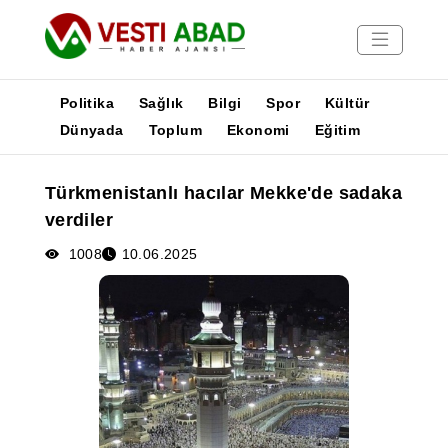
Politika
Sağlık
Bilgi
Spor
Kültür
Dünyada
Toplum
Ekonomi
Eğitim
Haberler
Türkmenistanlı hacılar Mekke'de sadaka
Yayınlar
verdiler
Medya
Poster
1008
10.06.2025