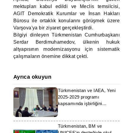
mektupları kabul edildi ve Meclis temsilcisi,
AGIT Demokratik Kurumlar ve İnsan Hakları
Bürosu ile ortaklık konularını görüşmek üzere
Varşova'ya bir ziyaret gerçekleştirdi.
Bilgiyi dinleyen Türkmenistan Cumhurbaşkanı
Serdar Berdimuhamedov, ülkenin hukuk
altyapısının modernizasyonu için sistematik
çalışmaların önemine dikkat çekti.
Ayrıca okuyun
Türkmenistan ve IAEA, Yeni
2025-2029 programı
kapsamında işbirliğini
görüşüyor
Türkmenistan, BM ve
UNICEF'in desteğiyle okul