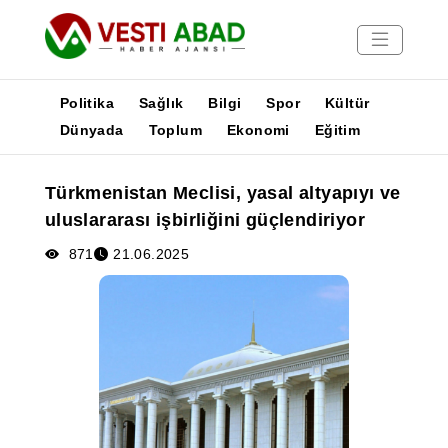
Politika
Sağlık
Bilgi
Spor
Kültür
Dünyada
Toplum
Ekonomi
Eğitim
Haberler
Türkmenistan Meclisi, yasal altyapıyı ve
Yayınlar
uluslararası işbirliğini güçlendiriyor
Medya
Poster
871
21.06.2025