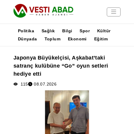
Politika
Sağlık
Bilgi
Spor
Kültür
Dünyada
Toplum
Ekonomi
Eğitim
Haberler
Japonya Büyükelçisi, Aşkabat’taki
Yayınlar
satranç kulübüne “Go” oyun setleri
Medya
hediye etti
Poster
115
08.07.2026