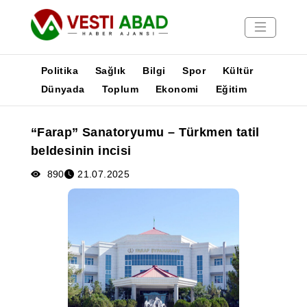
Politika
Sağlık
Bilgi
Spor
Kültür
Dünyada
Toplum
Ekonomi
Eğitim
Haberler
“Farap” Sanatoryumu – Türkmen tatil
Yayınlar
beldesinin incisi
Medya
Poster
890
21.07.2025