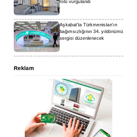
rolü vurgulandı
Aşkabat'ta Türkmenistan'ın
bağımsızlığının 34. yıldönümü
sergisi düzenlenecek
Reklam