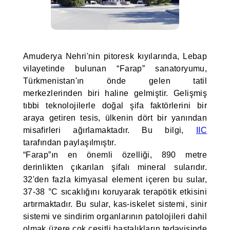
Amuderya Nehri'nin pitoresk kıyılarında, Lebap
vilayetinde bulunan “Farap” sanatoryumu,
Türkmenistan'ın önde gelen tatil
merkezlerinden biri haline gelmiştir. Gelişmiş
tıbbi teknolojilerle doğal şifa faktörlerini bir
araya getiren tesis, ülkenin dört bir yanından
misafirleri ağırlamaktadır. Bu bilgi,
IIC
tarafından paylaşılmıştır.
“Farap”ın en önemli özelliği, 890 metre
derinlikten çıkarılan şifalı mineral sularıdır.
32'den fazla kimyasal element içeren bu sular,
37-38 °C sıcaklığını koruyarak terapötik etkisini
artırmaktadır. Bu sular, kas-iskelet sistemi, sinir
sistemi ve sindirim organlarının patolojileri dahil
olmak üzere çok çeşitli hastalıkların tedavisinde