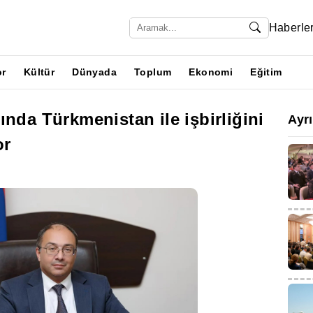
Haberle
or
Kültür
Dünyada
Toplum
Ekonomi
Eğitim
ında Türkmenistan ile işbirliğini
Ayr
or