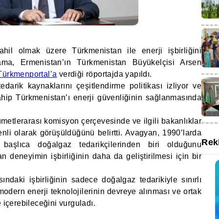
hil olmak üzere Türkmenistan ile enerji işbirliğini
lama, Ermenistan’ın Türkmenistan Büyükelçisi Arsen
Türkmenportal’a
verdiği röportajda yapıldı.
darik kaynaklarını çeşitlendirme politikası izliyor ve
hip Türkmenistan’ı enerji güvenliğinin sağlanmasında
ümetlerarası komisyon çerçevesinde ve ilgili bakanlıklar
nli olarak görüşüldüğünü belirtti. Avagyan, 1990’larda
Rek
 başlıca doğalgaz tedarikçilerinden biri olduğunu
n deneyimin işbirliğinin daha da geliştirilmesi için bir
ındaki işbirliğinin sadece doğalgaz tedarikiyle sınırlı
modern enerji teknolojilerinin devreye alınması ve ortak
 içerebileceğini vurguladı.