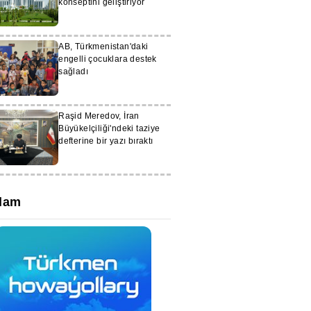
konseptini geliştiriyor
AB, Türkmenistan'daki
engelli çocuklara destek
sağladı
Raşid Meredov, İran
Büyükelçiliği'ndeki taziye
defterine bir yazı bıraktı
lam