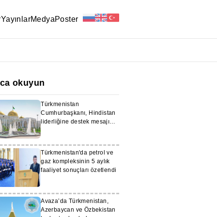
r
Yayınlar
Medya
Poster
ıca okuyun
Türkmenistan
Cumhurbaşkanı, Hindistan
liderliğine destek mesajı
iletti
Türkmenistan'da petrol ve
gaz kompleksinin 5 aylık
faaliyet sonuçları özetlendi
Avaza’da Türkmenistan,
Azerbaycan ve Özbekistan