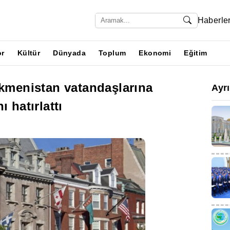
Haberle
or
Kültür
Dünyada
Toplum
Ekonomi
Eğitim
rkmenistan vatandaşlarına
Ayr
 hatırlattı