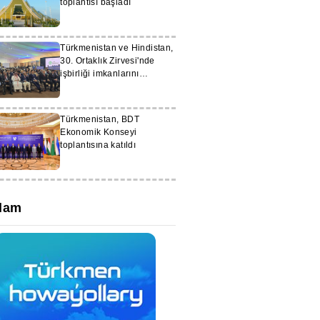
toplantısı başladı
Türkmenistan ve Hindistan,
30. Ortaklık Zirvesi'nde
işbirliği imkanlarını
genişletiyor
Türkmenistan, BDT
Ekonomik Konseyi
toplantısına katıldı
lam