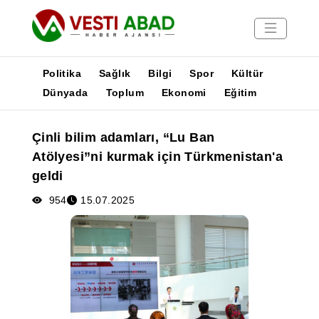
Politika
Sağlık
Bilgi
Spor
Kültür
Dünyada
Toplum
Ekonomi
Eğitim
Haberler
Çinli bilim adamları, “Lu Ban
Yayınlar
Atölyesi”ni kurmak için Türkmenistan'a
Medya
geldi
Poster
954
15.07.2025