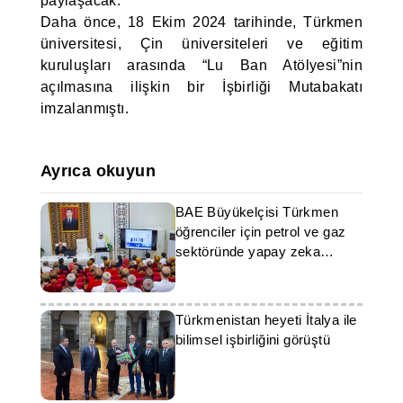
paylaşacak.
Daha önce, 18 Ekim 2024 tarihinde, Türkmen
üniversitesi, Çin üniversiteleri ve eğitim
kuruluşları arasında “Lu Ban Atölyesi”nin
açılmasına ilişkin bir İşbirliği Mutabakatı
imzalanmıştı.
Ayrıca okuyun
BAE Büyükelçisi Türkmen
öğrenciler için petrol ve gaz
sektöründe yapay zeka
konulu bir seminer düzenledi
Türkmenistan heyeti İtalya ile
bilimsel işbirliğini görüştü