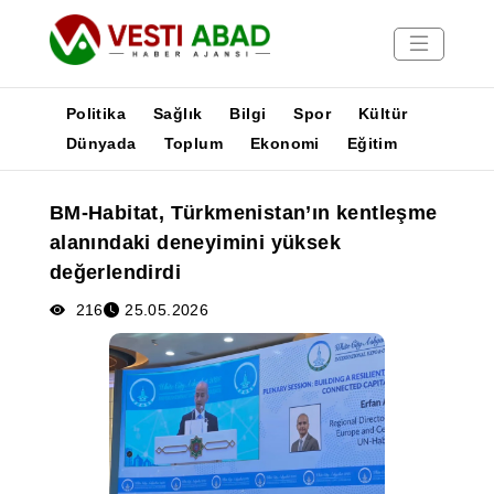
Politika
Sağlık
Bilgi
Spor
Kültür
Dünyada
Toplum
Ekonomi
Eğitim
Haberler
BM-Habitat, Türkmenistan’ın kentleşme
Yayınlar
alanındaki deneyimini yüksek
Medya
değerlendirdi
Poster
216
25.05.2026