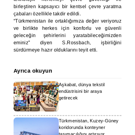
birleştiren kapsayıcı bir kentsel çevre yaratma
çabaları özellikle takdir edildi.
“Türkmenistan ile ortaklığımıza değer veriyoruz
ve birlikte herkes için konforlu ve güvenli
geleceğin şehirlerini yaratabileceğimizden
eminiz” diyen S.Rossbach, işbirliğini
sürdürmeye hazır olduklarını teyit etti.
Ayrıca okuyun
Aşkabat, dünya tekstil
endüstrisini bir araya
getirecek
Türkmenistan, Kuzey-Güney
koridorunda konteyner
taşımacılığını artırıyor