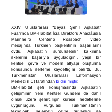
XXIV Uluslararası “Beyaz Şehir Aşkabat”
Fuarı'nda BM-Habitat İcra Direktörü Anacláudia
Marinheiro Centeno Rossbach, video
mesajında Türkmen başkentinin başarılarını
övdü. Aşkabat'ın sürdürülebilir kalkınma
ilkelerini başarıyla uyguladığını, yeşil bir
kentsel çevre ve modern altyapı oluşturma
konusunda ilerleme kaydettiğini belirtti. Bu,
Türkmenistan Uluslararası Enformasyon
Merkezi (IIC) tarafından
bildirilmiştir
.
BM-Habitat şefi konuşmasında Aşkabat'ın
gelişiminin Yeni Kentsel Gündem de dahil
olmak üzere şehirciliğin küresel hedeflerine
uygunluğunu vurguladı. Türkmenistan'ın
teknolojik ilerlemeyi çevre güvenliği ile