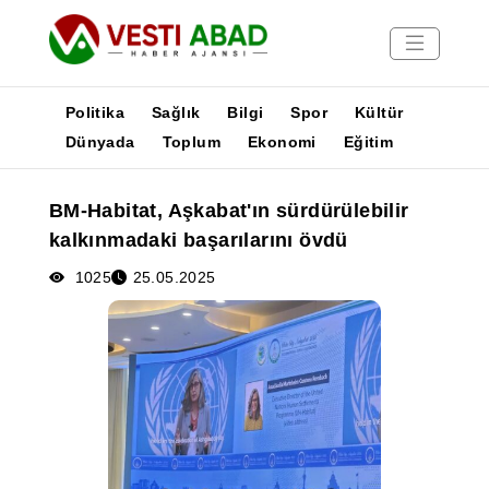
Politika
Sağlık
Bilgi
Spor
Kültür
Dünyada
Toplum
Ekonomi
Eğitim
Haberler
BM-Habitat, Aşkabat'ın sürdürülebilir
Yayınlar
kalkınmadaki başarılarını övdü
Medya
Poster
1025
25.05.2025