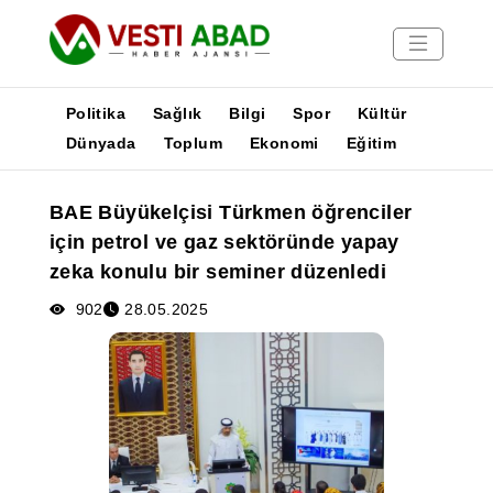
Politika
Sağlık
Bilgi
Spor
Kültür
Dünyada
Toplum
Ekonomi
Eğitim
Haberler
BAE Büyükelçisi Türkmen öğrenciler
Yayınlar
için petrol ve gaz sektöründe yapay
Medya
zeka konulu bir seminer düzenledi
Poster
902
28.05.2025