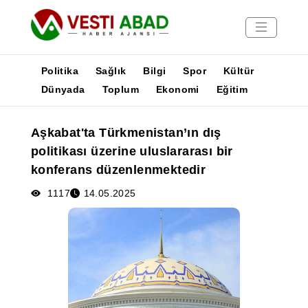
Politika
Sağlık
Bilgi
Spor
Kültür
Dünyada
Toplum
Ekonomi
Eğitim
Haberler
Aşkabat'ta Türkmenistan’ın dış
Yayınlar
politikası üzerine uluslararası bir
Medya
konferans düzenlenmektedir
Poster
1117
14.05.2025