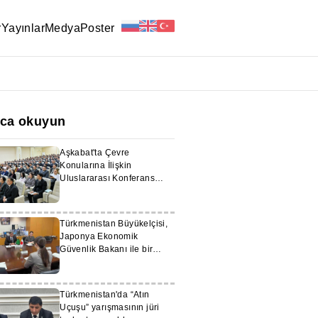
r
Yayınlar
Medya
Poster
ıca okuyun
Aşkabat'ta Çevre
Konularına İlişkin
Uluslararası Konferans
Düzenlendi
Türkmenistan Büyükelçisi,
Japonya Ekonomik
Güvenlik Bakanı ile bir
görüşme gerçekleştirdi
Türkmenistan'da “Atın
Uçuşu” yarışmasının jüri