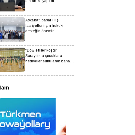
toplantısı yapıldı
Aşkabat, başarılı iş
faaliyetleri için hukuki
desteğin önemini
değerlendiriyor
“Döwletliler köşgi”
Sarayı'nda çocuklara
hediyeler sunularak bahar
bayramı kutlandı
lam