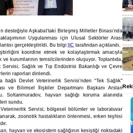
n desteğiyle Aşkabat'taki Birleşmiş Milletler Binası'nda
aklaşımının Uygulanması için Ulusal Sektörler Arası
ntısı gerçekleştirildi. Bu bilgi
IIC
tarafından açıklandı.
şbirliğini koordine etmek ve kolaylaştırmak amacıyla
k ve kurumlarının temsilcilerinden oluşuyor. Toplantıda,
k Servisi, Sağlık ve Tıp Endüstrisi Bakanlığı ve Çevre
erin raporları dinlendi.
 bağlı Devlet Veterinerlik Servisi'nden “Tek Sağlık”
Rek
ası ve Bilimsel İlişkiler Departmanı Başkanı Arslan
u. Soltanmuradov, hayvan sağlığı koruma alanında
ileri sundu.
Veterinerlik Servisi, bölgesel bölümler ve laboratuvar
anarak, zoonotik hastalıkların önlenmesi, erken teşhisi
ır.
san, hayvan ve ekosistem sağlığının kesiştiği noktadaki