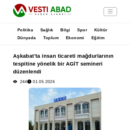
Politika
Sağlık
Bilgi
Spor
Kültür
Dünyada
Toplum
Ekonomi
Eğitim
Haberler
Aşkabat'ta insan ticareti mağdurlarının
Yayınlar
tespitine yönelik bir AGİT semineri
Medya
düzenlendi
Poster
244
01.05.2026