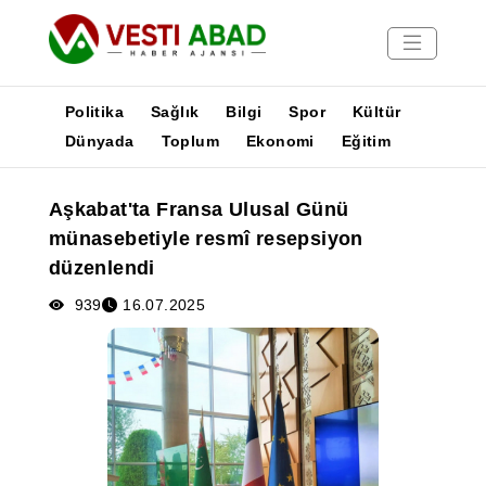
Politika
Sağlık
Bilgi
Spor
Kültür
Dünyada
Toplum
Ekonomi
Eğitim
Haberler
Aşkabat'ta Fransa Ulusal Günü
Yayınlar
münasebetiyle resmî resepsiyon
Medya
düzenlendi
Poster
939
16.07.2025