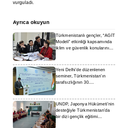
vurguladı.
Ayrıca okuyun
Türkmenistanlı gençler, “AGİT
Modeli” etkinliği kapsamında
iklim ve güvenlik konularını
ele aldı
Yeni Delhi'de düzenlenen
seminer, Türkmenistan'ın
tarafsızlığının 30.
yıldönümünü kutladı
UNDP, Japonya Hükümeti'nin
desteğiyle Türkmenistan'da
bir dizi gençlik eğitimi
düzenledi