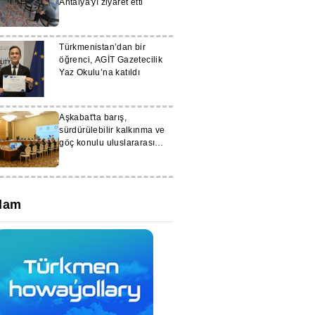
Antalya'yı ziyaret etti
Türkmenistan’dan bir
öğrenci, AGİT Gazetecilik
Yaz Okulu’na katıldı
Aşkabat'ta barış,
sürdürülebilir kalkınma ve
göç konulu uluslararası
konferans düzenlendi
lam