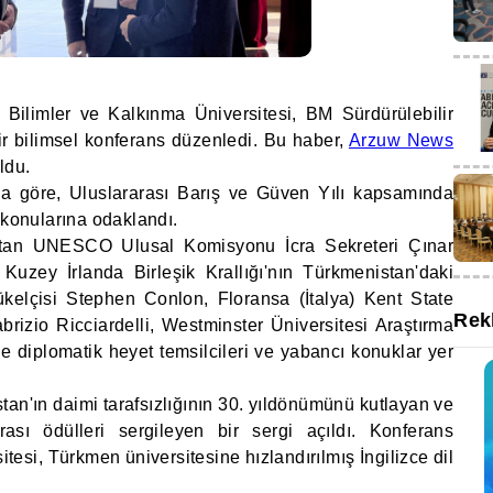
 Bilimler ve Kalkınma Üniversitesi, BM Sürdürülebilir
 bilimsel konferans düzenledi. Bu haber,
Arzuw News
ldu.
na göre, Uluslararası Barış ve Güven Yılı kapsamında
 konularına odaklandı.
istan UNESCO Ulusal Komisyonu İcra Sekreteri Çınar
uzey İrlanda Birleşik Krallığı'nın Türkmenistan'daki
kelçisi Stephen Conlon, Floransa (İtalya) Kent State
Rek
brizio Ricciardelli, Westminster Üniversitesi Araştırma
e diplomatik heyet temsilcileri ve yabancı konuklar yer
tan'ın daimi tarafsızlığının 30. yıldönümünü kutlayan ve
rası ödülleri sergileyen bir sergi açıldı. Konferans
esi, Türkmen üniversitesine hızlandırılmış İngilizce dil