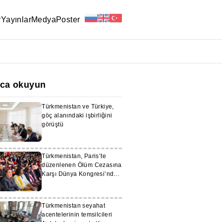
r
Yayınlar
Medya
Poster
ıca okuyun
Türkmenistan ve Türkiye,
göç alanındaki işbirliğini
görüştü
Türkmenistan, Paris’te
düzenlenen Ölüm Cezasına
Karşı Dünya Kongresi’nde
temsil ediliyor
Türkmenistan seyahat
acentelerinin temsilcileri