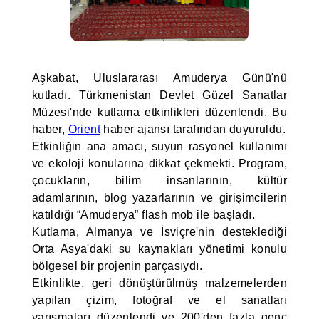
Aşkabat, Uluslararası Amuderya Günü'nü
kutladı. Türkmenistan Devlet Güzel Sanatlar
Müzesi'nde kutlama etkinlikleri düzenlendi. Bu
haber,
Orient
haber ajansı tarafından duyuruldu.
Etkinliğin ana amacı, suyun rasyonel kullanımı
ve ekoloji konularına dikkat çekmekti. Program,
çocukların, bilim insanlarının, kültür
adamlarının, blog yazarlarının ve girişimcilerin
katıldığı “Amuderya” flash mob ile başladı.
Kutlama, Almanya ve İsviçre'nin desteklediği
Orta Asya'daki su kaynakları yönetimi konulu
bölgesel bir projenin parçasıydı.
Etkinlikte, geri dönüştürülmüş malzemelerden
yapılan çizim, fotoğraf ve el sanatları
yarışmaları düzenlendi ve 200'den fazla genç