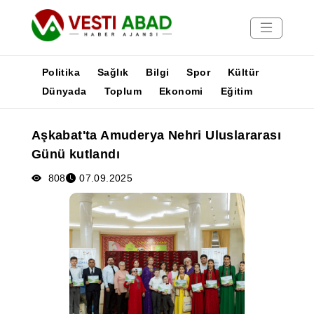
Politika
Sağlık
Bilgi
Spor
Kültür
Dünyada
Toplum
Ekonomi
Eğitim
Haberler
Aşkabat'ta Amuderya Nehri Uluslararası
Yayınlar
Günü kutlandı
Medya
Poster
808
07.09.2025