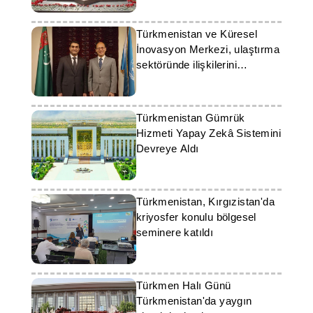
Türkmenistan ve Küresel
İnovasyon Merkezi, ulaştırma
sektöründe ilişkilerini
güçlendiriyor
Türkmenistan Gümrük
Hizmeti Yapay Zekâ Sistemini
Devreye Aldı
Türkmenistan, Kırgızistan'da
kriyosfer konulu bölgesel
seminere katıldı
Türkmen Halı Günü
Türkmenistan'da yaygın