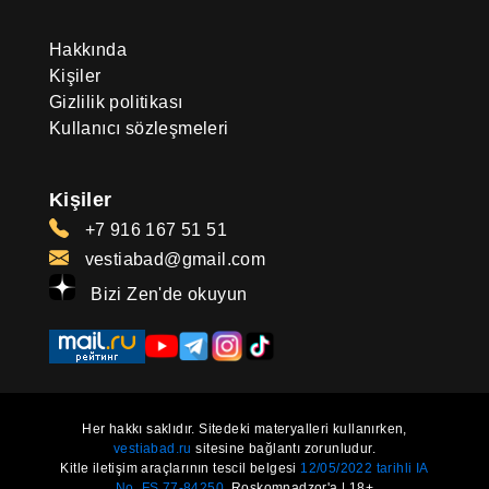
Hakkında
Kişiler
Gizlilik politikası
Kullanıcı sözleşmeleri
Kişiler
+7 916 167 51 51
vestiabad@gmail.com
Bizi Zen'de okuyun
Her hakkı saklıdır. Sitedeki materyalleri kullanırken,
vestiabad.ru
sitesine bağlantı zorunludur.
Kitle iletişim araçlarının tescil belgesi
12/05/2022 tarihli IA
No. FS 77-84250.
Roskomnadzor'a | 18+