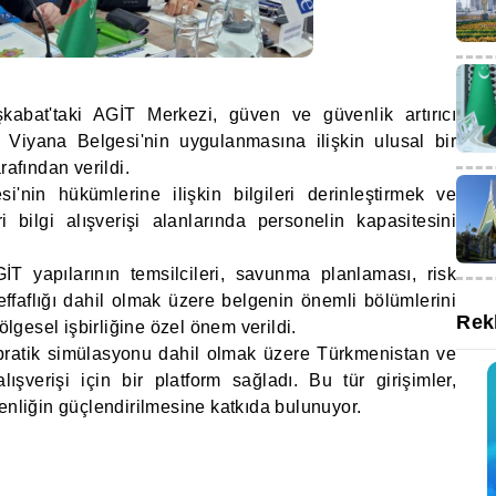
şkabat'taki AGİT Merkezi, güven ve güvenlik artırıcı
Viyana Belgesi'nin uygulanmasına ilişkin ulusal bir
rafından verildi.
i'nin hükümlerine ilişkin bilgileri derinleştirmek ve
i bilgi alışverişi alanlarında personelin kapasitesini
T yapılarının temsilcileri, savunma planlaması, risk
şeffaflığı dahil olmak üzere belgenin önemli bölümlerini
Rek
bölgesel işbirliğine özel önem verildi.
 pratik simülasyonu dahil olmak üzere Türkmenistan ve
şverişi için bir platform sağladı. Bu tür girişimler,
enliğin güçlendirilmesine katkıda bulunuyor.