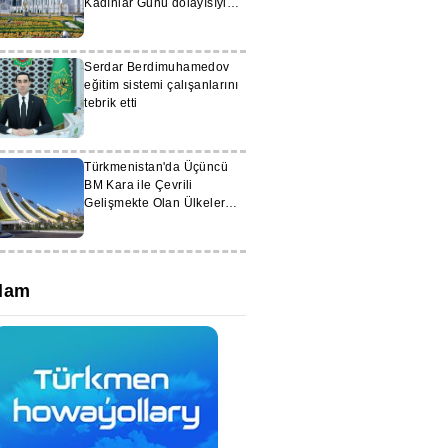
Kadınlar Günü dolayısıyla
nakit hediyeler verilecek
Serdar Berdimuhamedov
eğitim sistemi çalışanlarını
tebrik etti
Türkmenistan'da Üçüncü
BM Kara ile Çevrili
Gelişmekte Olan Ülkeler
Konferansı başladı
lam