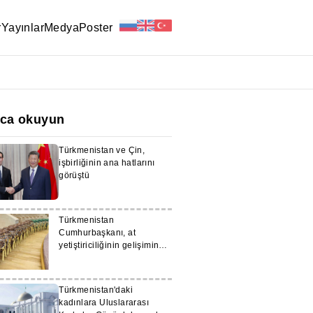
r
Yayınlar
Medya
Poster
ıca okuyun
Türkmenistan ve Çin,
işbirliğinin ana hatlarını
görüştü
Türkmenistan
Cumhurbaşkanı, at
yetiştiriciliğinin gelişimine
“Galkınış”ın katkısını
vurguladı
Türkmenistan'daki
kadınlara Uluslararası