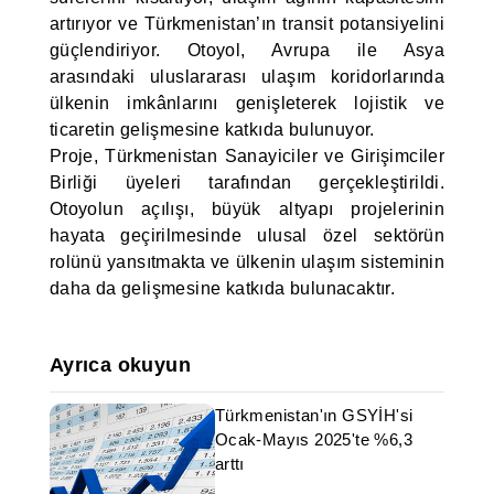
artırıyor ve Türkmenistan’ın transit potansiyelini
güçlendiriyor. Otoyol, Avrupa ile Asya
arasındaki uluslararası ulaşım koridorlarında
ülkenin imkânlarını genişleterek lojistik ve
ticaretin gelişmesine katkıda bulunuyor.
Proje, Türkmenistan Sanayiciler ve Girişimciler
Birliği üyeleri tarafından gerçekleştirildi.
Otoyolun açılışı, büyük altyapı projelerinin
hayata geçirilmesinde ulusal özel sektörün
rolünü yansıtmakta ve ülkenin ulaşım sisteminin
daha da gelişmesine katkıda bulunacaktır.
Ayrıca okuyun
Türkmenistan'ın GSYİH'si
Ocak-Mayıs 2025'te %6,3
arttı