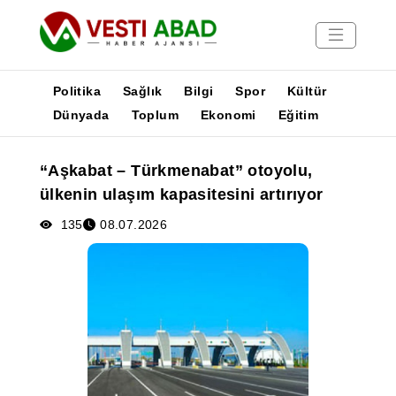
Politika
Sağlık
Bilgi
Spor
Kültür
Dünyada
Toplum
Ekonomi
Eğitim
Haberler
“Aşkabat – Türkmenabat” otoyolu,
Yayınlar
ülkenin ulaşım kapasitesini artırıyor
Medya
Poster
135
08.07.2026