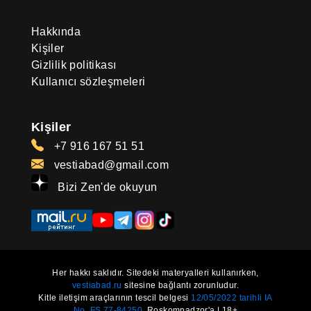
Hakkında
Kişiler
Gizlilik politikası
Kullanıcı sözleşmeleri
Kişiler
+7 916 167 51 51
vestiabad@gmail.com
Bizi Zen'de okuyun
Her hakkı saklıdır. Sitedeki materyalleri kullanırken,
vestiabad.ru
sitesine bağlantı zorunludur.
Kitle iletişim araçlarının tescil belgesi
12/05/2022 tarihli IA
No. FS 77-84250.
Roskomnadzor'a | 18+