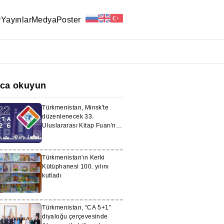
r
Yayınlar
Medya
Poster
ıca okuyun
Türkmenistan, Minsk'te
düzenlenecek 33.
Uluslararası Kitap Fuarı'nda
temsil edilecek
Türkmenistan'ın Kerki
Kütüphanesi 100. yılını
kutladı
Türkmenistan, “CA 5+1”
diyaloğu çerçevesinde