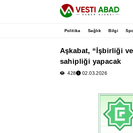
Politika
Sağlık
Bilgi
Sp
Aşkabat, “İşbirliği v
Haberler
sahipliği yapacak
Yayınlar
Medya
428
02.03.2026
Poster