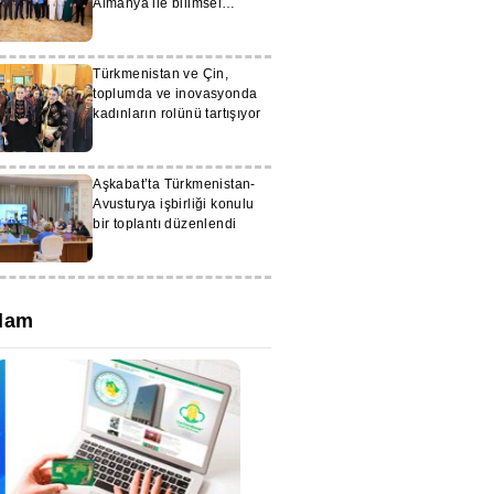
Almanya ile bilimsel
işbirliğini genişletiyor
Türkmenistan ve Çin,
toplumda ve inovasyonda
kadınların rolünü tartışıyor
Aşkabat’ta Türkmenistan-
Avusturya işbirliği konulu
bir toplantı düzenlendi
lam