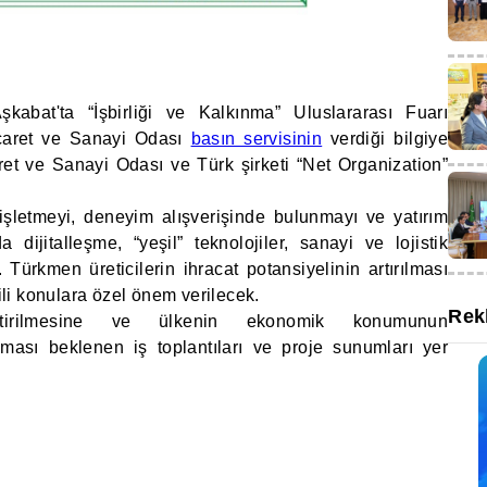
şkabat'ta “İşbirliği ve Kalkınma” Uluslararası Fuarı
caret ve Sanayi Odası
basın servisinin
verdiği bilgiye
ret ve Sanayi Odası ve Türk şirketi “Net Organization”
enişletmeyi, deneyim alışverişinde bulunmayı ve yatırım
dijitalleşme, “yeşil” teknolojiler, sanayi ve lojistik
Türkmen üreticilerin ihracat potansiyelinin artırılması
gili konulara özel önem verilecek.
Rek
liştirilmesine ve ülkenin ekonomik konumunun
ması beklenen iş toplantıları ve proje sunumları yer