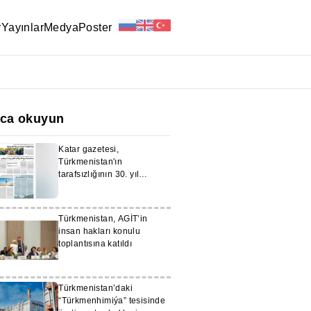
r
Yayınlar
Medya
Poster
ıca okuyun
Katar gazetesi,
Türkmenistan'ın
tarafsızlığının 30. yıl
dönümüne ilişkin bir
makale yayınladı
Türkmenistan, AGİT’in
insan hakları konulu
toplantısına katıldı
Türkmenistan’daki
“Türkmenhimiýa” tesisinde