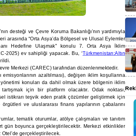
ı'nın desteği ve Çevre Koruma Bakanlığı'nın yardımıyla
eri arasında “Orta Asya'da Bölgesel ve Ulusal Eylemler
manı Hedefine Ulaşmak” konulu 7. Orta Asya İklim
C-2025) ev sahipliği yapacak. Bu, ‘
Türkmenistan:Altın
ildi.
Çevre Merkezi (CAREC) tarafından düzenlenmektedir.
emisyonlarının azaltılması), değişen iklim koşullarına
yönetimi konuları da dahil olmak üzere bölgenin iklim
Rek
 tartışmak için bir platform olacaktır. Odak noktası,
el istikrarı teşvik eden pratik çözümler geliştirmek için
 örgütleri ve uluslararası finans yapılarının çabalarını
rumlar, tematik oturumlar, atölye çalışmaları ve tanıtım
rt gün boyunca gerçekleştirilecektir. Merkezi etkinlikler
 Otel'de gerçekleştirilecek.