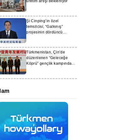
üretim artışı bekleniyor
Şi Cinping’in özel
temsilcisi, “Galkınış”
projesinin dördüncü
aşamasının temel atma
törenine katılacak
Türkmenistan, Çin’de
düzenlenen “Geleceğe
Köprü” gençlik kampında
temsil ediliyor
lam