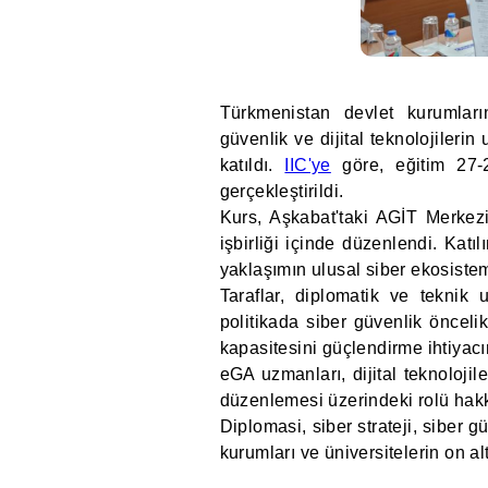
Türkmenistan devlet kurumları
güvenlik ve dijital teknolojileri
katıldı.
IIC'ye
göre, eğitim 27-2
gerçekleştirildi.
Kurs, Aşkabat'taki AGİT Merkez
işbirliği içinde düzenlendi. Katıl
yaklaşımın ulusal siber ekosisteme
Taraflar, diplomatik ve teknik 
politikada siber güvenlik önceli
kapasitesini güçlendirme ihtiyacını
eGA uzmanları, dijital teknolojile
düzenlemesi üzerindeki rolü hakk
Diplomasi, siber strateji, siber g
kurumları ve üniversitelerin on alt