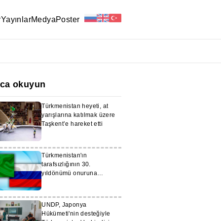
r
Yayınlar
Medya
Poster
ıca okuyun
Türkmenistan heyeti, at
yarışlarına katılmak üzere
Taşkent’e hareket etti
Türkmenistan'ın
tarafsızlığının 30.
yıldönümü onuruna
Moskova'da bir konferans
düzenlendi
UNDP, Japonya
Hükümeti'nin desteğiyle