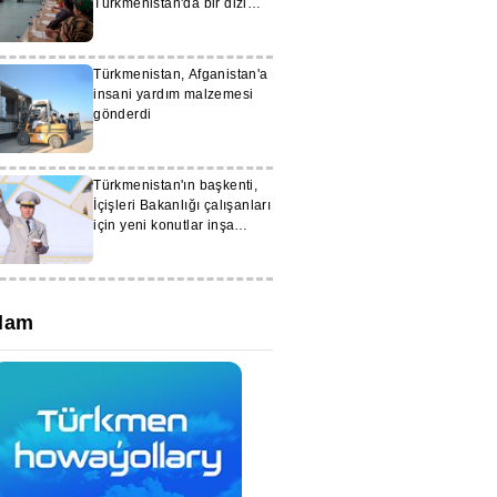
Türkmenistan'da bir dizi
gençlik eğitimi düzenledi
Türkmenistan, Afganistan'a
insani yardım malzemesi
gönderdi
Türkmenistan'ın başkenti,
İçişleri Bakanlığı çalışanları
için yeni konutlar inşa
ettirdi
lam