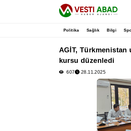
Politika
Sağlık
Bilgi
Sp
AGİT, Türkmenistan u
Haberler
kursu düzenledi
Yayınlar
Medya
607
28.11.2025
Poster