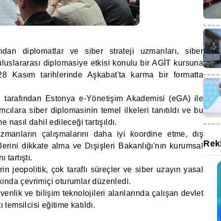
ndan diplomatlar ve siber strateji uzmanları, siber
n uluslararası diplomasiye etkisi konulu bir AGİT kursuna
8 Kasım tarihlerinde Aşkabat'ta karma bir formatta
i tarafından Estonya e-Yönetişim Akademisi (eGA) ile
ımcılara siber diplomasinin temel ilkeleri tanıtıldı ve bu
 nasıl dahil edileceği tartışıldı.
uzmanların çalışmalarını daha iyi koordine etme, dış
Rek
klerini dikkate alma ve Dışişleri Bakanlığı'nın kurumsal
 tartıştı.
rin jeopolitik, çok taraflı süreçler ve siber uzayın yasal
ında çevrimiçi oturumlar düzenledi.
üvenlik ve bilişim teknolojileri alanlarında çalışan devlet
ı temsilcisi eğitime katıldı.