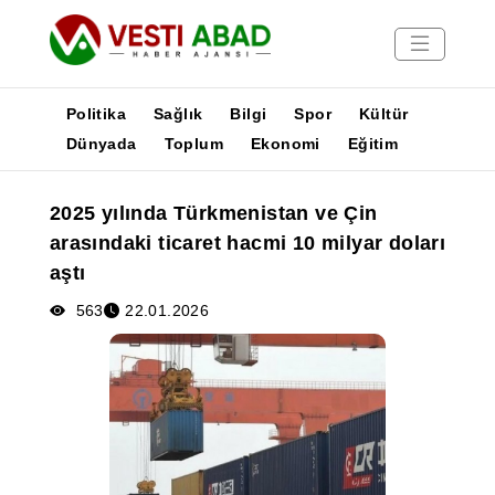
Politika
Sağlık
Bilgi
Spor
Kültür
Dünyada
Toplum
Ekonomi
Eğitim
Haberler
2025 yılında Türkmenistan ve Çin
Yayınlar
arasındaki ticaret hacmi 10 milyar doları
Medya
aştı
Poster
563
22.01.2026