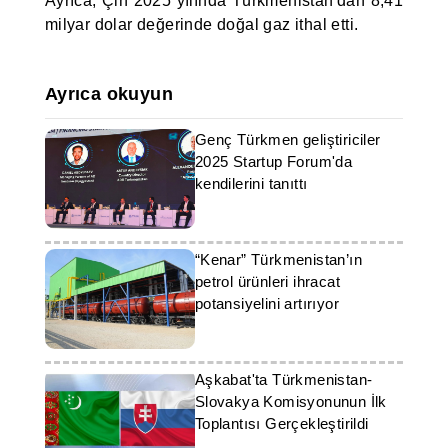
Ayrıca, Çin 2025 yılında Türkmenistan'dan 8,41
milyar dolar değerinde doğal gaz ithal etti.
Ayrıca okuyun
Genç Türkmen geliştiriciler
2025 Startup Forum'da
kendilerini tanıttı
“Kenar” Türkmenistan’ın
petrol ürünleri ihracat
potansiyelini artırıyor
Aşkabat'ta Türkmenistan-
Slovakya Komisyonunun İlk
Toplantısı Gerçekleştirildi