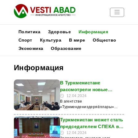
Политика
Здоровье
Информация
Спорт
Культура
В мире
Общество
Экономика
Образование
Новости
Публикации
Информация
Медиа
Афиша
В Туркменистане
рассмотрели новые
проекты в области
12.04.2024
В агентстве
судостроения
«Туркмендениздеряёллары»
состоялась встреча между
представителями агентства и
Туркменистан может стать
руководством нидерландской
председателем СПЕКА в
компании Royal IHC. Об этом
2025 году
12.04.2024
сообщает сайт агентства