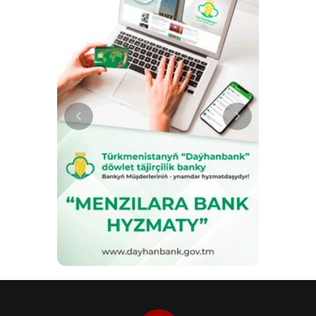
потребностей экономики и
промышленности страны,
автоматизации и цифровизации
различных отраслей, - написано
в публикации. Отметим, что центр
позволит расширить
отечественное производство
компьютерных и мобильных
программ, обучающих игр,
мультфильмов, электронных
пособий, книг и словарей.