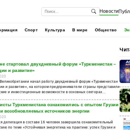
Новости
Публ
ормация
Спорт
Культура
В мире
Общество
Эк
Чит
не стартовал двухдневный форум «Туркменистан –
ции и развитие»
023
 Великобритании начал работу двухдневный форум «Туркменистан
ции и развитие», на котором предприниматели страны представили
ские и инвестиционные возможности в основных секторах
 а также потенциал туркменского бизнеса, сообщает электронная
н: Золотой век». Глава СППТ Нокергулы Атагулыев
исты Туркменистана ознакомились с опытом Грузии
 зарубежных инвесторов и потенциальных партнёров с
ти возобновляемых источников энергии
ями туркменских бизнесменов, перспективами делового и
023
ого взаимодействия с Туркменистаном. В ходе своего
ая делегация в составе 16 человек завершила ознакомительный
ия зампред правления Акционерного коммерческого банка
узию по теме «Устойчивая энергетика на практике: успех Грузии и
Язмырат Хоммадов рассказал о деятельности банка, основанного