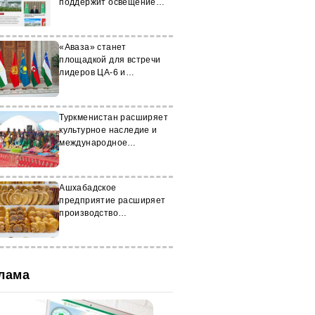
поддержит освещение
Халк Маслахаты
«Аваза» станет
площадкой для встречи
лидеров ЦА-6 и
Азербайджана
Туркменистан расширяет
культурное наследие и
международное
сотрудничество
Ашхабадское
предприятие расширяет
производство
хлебобулочных изделий
лама