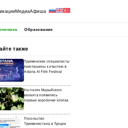
икации
Медиа
Афиша
ономика
Образование
айте также
Туркменские специалисты
приглашены к участию в
Astana AI Film Festival
На полях Марыйского
велаята появились
первые коробочки хлопка
Посольство
Туркменистана в Турции