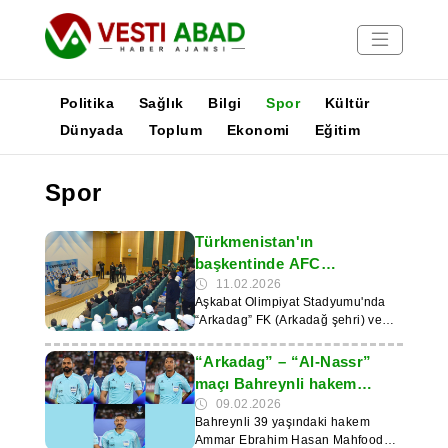
Politika
Sağlık
Bilgi
Spor
Kültür
Dünyada
Toplum
Ekonomi
Eğitim
Haberler
Spor
Yayınlar
Medya
Türkmenistan'ın
Poster
başkentinde AFC
Şampiyonlar Ligi maçının
11.02.2026
Aşkabat Olimpiyat Stadyumu'nda
katılımcıları basın toplantısı
“Arkadag” FK (Arkadağ şehri) ve
düzenledi
“Al-Nassr” FK (Suudi Arabistan
Krallığı) takımlarının antrenörleri ve
“Arkadag” – “Al-Nassr”
oyuncularının katılımıyla bir basın
maçı Bahreynli hakem
toplantısı düzenlendi. Bu haber,
yönetecek
09.02.2026
devlet haber ajansı TDH tarafından
Bahreynli 39 yaşındaki hakem
duyuruldu. Etkinlik, Aşkabat'ta
Ammar Ebrahim Hasan Mahfoodh,
düzenlenecek olan AFC