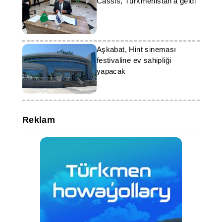
Cassis, Türkmenistan'a geldi
Aşkabat, Hint sineması
festivaline ev sahipliği
yapacak
Reklam