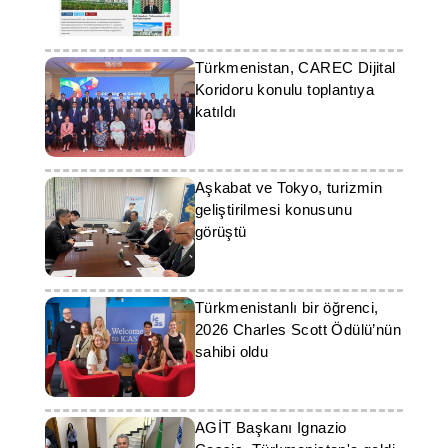
haberleştirilmesini
destekleyecektir
Türkmenistan, CAREC Dijital
Koridoru konulu toplantıya
katıldı
Aşkabat ve Tokyo, turizmin
geliştirilmesi konusunu
görüştü
Türkmenistanlı bir öğrenci,
2026 Charles Scott Ödülü’nün
sahibi oldu
AGİT Başkanı Ignazio