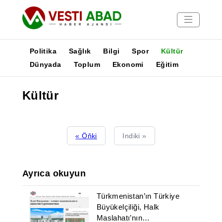
Politika
Sağlık
Bilgi
Spor
Kültür
Dünyada
Toplum
Ekonomi
Eğitim
Haberler
Kültür
Yayınlar
Medya
Poster
« Öňki
Indiki »
Ayrıca okuyun
Türkmenistan’ın Türkiye
Büyükelçiliği, Halk
Maslahatı’nın