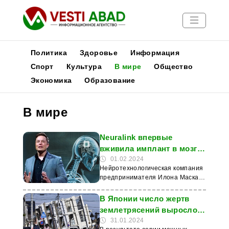
Политика
Здоровье
Информация
Спорт
Культура
В мире
Общество
Экономика
Образование
Новости
Публикации
В мире
Медиа
Афиша
Neuralink впервые
вживила имплант в мозг
человека
01.02.2024
Нейротехнологическая компания
предпринимателя Илона Маска
Neuralink впервые вживила
имплант в мозг человека. Об этом
В Японии число жертв
сообщает «ТАСС». - Первый
землетрясений выросло
человек получил имплант
до 238
31.01.2024
Neuralink 28 января,