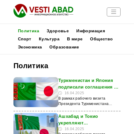
Политика
Здоровье
Информация
Спорт
Культура
В мире
Общество
Экономика
Образование
Новости
Публикации
Политика
Медиа
Афиша
Туркменистан и Япония
подписали соглашения по
развитию химической
16.04.2025
В рамках рабочего визита
отрасли
Президента Туркменистана
Сердара Бердымухамедова в
Японию было подписано
Ашхабад и Токио
несколько ключевых документов,
укрепляют
направленных на развитие
энергетическое
16.04.2025
химической отрасли страны. Об