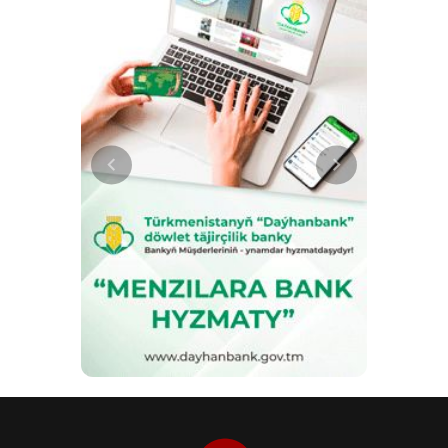
пожелал Ш.Мирзиёеву крепкого
здоровья, благополучия, новых
успехов в государственной и
политической деятельности, а
народу Узбекистана мира и
процветания.