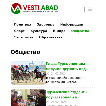
Политика
Здоровье
Информация
Спорт
Культура
В мире
Общество
Экономика
Образование
Новости
Публикации
Общество
Медиа
Афиша
Глава Туркменистана
поручил держать под
контролем реконструкцию
24.02.2024
В ходе онлайн-заседания
Ашхабадского ипподрома
Кабинета Министров
Туркменистана 23 февраля
Президент Сердар
Туркменские студенты
Бердымухамедов поручил вице-
поучаствовали в
премьеру Баймырату
выставке
24.02.2024
Аннамаммедову держать под