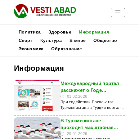
Политика
Здоровье
Информация
Спорт
Культура
В мире
Общество
Экономика
Образование
Новости
Публикации
Информация
Медиа
Афиша
Международный портал
расскажет о Годе
крылатых скакунов в
01.02.2026
При содействии Посольства
Туркменистане
Туркменистана в Турции портал
«Turkic World» организует
системное и масштабное
В Туркменистане
освещение мероприятий,
проходит масштабная
посвящённых объявлению 2026
инвентаризация
29.01.2026
года в Туркменистане Годом