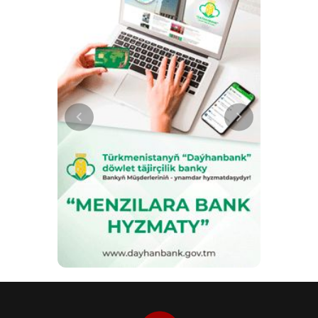
Возрождение идеи Великого
Шёлкового пути в современных
условиях находит практическое
воплощение в реализации
масштабных инфраструктурных
проектов, направленных на
формирование устойчивых и
взаимосвязанных транспортных
коридоров. Выгодное
географическое положение
страны способствует
расширению торгово-
экономических связей, ускорению
грузоперевозок и развитию
многостороннего сотрудничества
между государствами
Центральной Азии, Кавказа,
Ближнего Востока и Европы.
Президент Туркменистана
Сердар Бердымухамедов,
проводя взвешенную и
дальновидную
внешнеполитическую линию в
условиях XXI века,