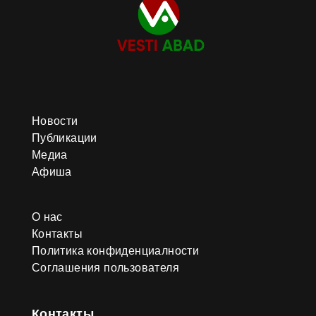
последовательно выдвигает
международные инициативы,
нацеленные на развитие
современной транзитно-
транспортной инфраструктуры,
служащей интересам устойчивого
и гармоничного развития
государств мира. Особое
внимание при этом уделяется
практической реализации данных
Новости
инициатив в сжатые сроки, что
Публикации
отражает стратегический подход
Туркменистана к укреплению
Медиа
глобального сотрудничества в
Афиша
транспортной сфере. Активное
участие в реализации
масштабных региональных
О нас
транспортных проектов
совместно с международными
Контакты
организациями занимает важное
Политика конфиденциалности
место в “Концепции
Соглашения пользователя
внешнеполитического курса
нейтрального Туркменистана” и
“Программе развития
транспортной дипломатии
Контакты