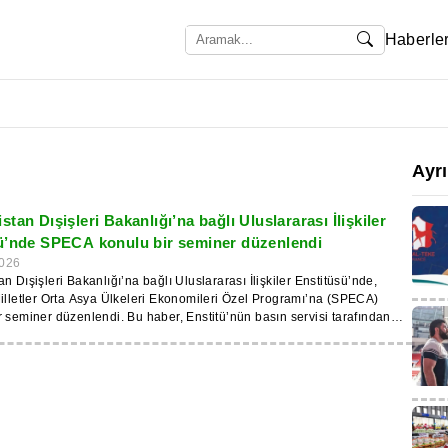
Haberle
Ayr
tan Dışişleri Bakanlığı’na bağlı Uluslararası İlişkiler
ü’nde SPECA konulu bir seminer düzenlendi
026
n Dışişleri Bakanlığı’na bağlı Uluslararası İlişkiler Enstitüsü’nde,
illetler Orta Asya Ülkeleri Ekonomileri Özel Programı’na (SPECA)
 seminer düzenlendi. Bu haber, Enstitü’nün basın servisi tarafından
 “Genç Ekonomistler” bilimsel çalışma grubunun girişimiyle
ildi. Etkinliğe Uluslararası Ekonomik İlişkiler Fakültesi öğrencileri
yürütüldü. Katılımcılar, SPECA kapsamında yürütülen bölgesel projeleri
ulaşım ve lojistik, ticaret ve enerji alanlarındaki gelişimi için önemini