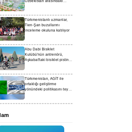
Özbekistan arasındaki
ticaret hacmi 598 milyon
doları aştı
Türkmenistanlı uzmanlar,
Tien-Şan buzullarını
inceleme okuluna katılıyor
Abu Dabi Bisiklet
Kulübü'nün antrenörü,
Aşkabat'taki bisiklet pistini
övdü
Türkmenistan, AGİT ile
ortaklığı geliştirme
yönündeki politikasını teyit
etti
lam