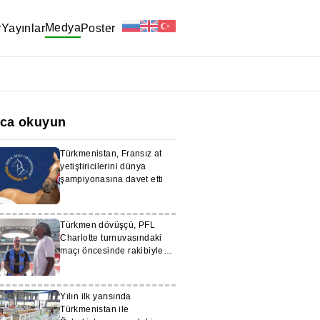
Medya
r
Yayınlar
Poster
ıca okuyun
Türkmenistan, Fransız at
yetiştiricilerini dünya
şampiyonasına davet etti
Türkmen dövüşçü, PFL
Charlotte turnuvasındaki
maçı öncesinde rakibiyle
göz göze geldi
Yılın ilk yarısında
Türkmenistan ile