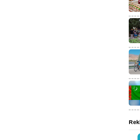
onomik stratejisini hayata geçirme yönündeki girişimlerine özel önem
lantı sırasında öğrenciler, ilgilendikleri soruların yanıtlarını aldılar.
Rek