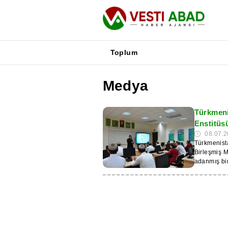
Toplum
Medya
Haberler
Yayınlar
Türkmenis
Medya
Enstitüs
Poster
08.07.2
Türkmenista
Birleşmiş M
adanmış bir
duyuruldu. Etkinlik, 4 Temmuz 2026 tarihinde Uluslararası Ekonomik İlişkiler
Bölümü’nün
gerçekleştir
katıldı. Seminer, Uluslararası Ekonomik İlişkiler Bölümü öğretim üyesi B. Atayev
tarafından 
ve bunların 
tartıştılar. Türkmenistan’ın bölgesel ekonomik işbirliğini güçlendirme ve ülkenin