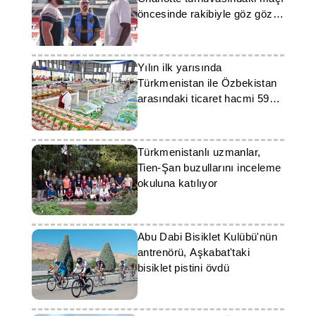
öncesinde rakibiyle göz göze
geldi
Yılın ilk yarısında
Türkmenistan ile Özbekistan
arasındaki ticaret hacmi 598
milyon doları aştı
Türkmenistanlı uzmanlar,
Tien-Şan buzullarını inceleme
okuluna katılıyor
Abu Dabi Bisiklet Kulübü'nün
antrenörü, Aşkabat'taki
bisiklet pistini övdü