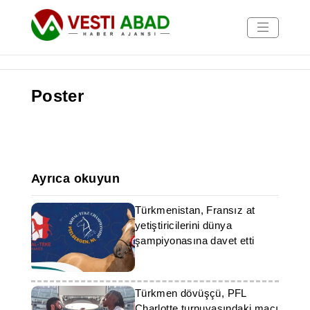
Poster
Haberler
Yayınlar
Medya
Poster
Ayrıca okuyun
Türkmenistan, Fransız at
yetiştiricilerini dünya
şampiyonasına davet etti
Türkmen dövüşçü, PFL
Charlotte turnuvasındaki maçı